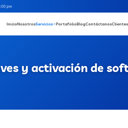
6:00 pm
Inicio
Nosotros
Servicios
Portafolio
Blog
Contáctanos
Clientes
aves y activación de so