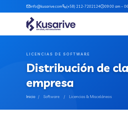
info@kusarive.com
(+58) 212-7202124
09:00 am – 0
LICENCIAS DE SOFTWARE
Distribución de cl
empresa
Inicio
/
Software
/
Licencias & Misceláneos