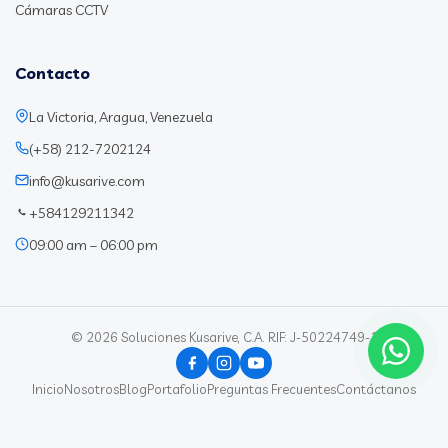
Cámaras CCTV
Contacto
La Victoria, Aragua, Venezuela
(+58) 212-7202124
info@kusarive.com
+584129211342
09:00 am – 06:00 pm
© 2026 Soluciones Kusarive, C.A. RIF: J-50224749-1
Inicio
Nosotros
Blog
Portafolio
Preguntas Frecuentes
Contáctanos