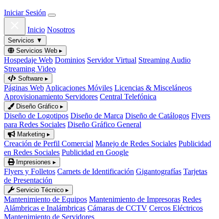
Iniciar Sesión
Inicio
Nosotros
Servicios
▼
Servicios Web
▸
Hospedaje Web
Dominios
Servidor Virtual
Streaming Audio
Streaming Video
Software
▸
Páginas Web
Aplicaciones Móviles
Licencias & Misceláneos
Aprovisionamiento Servidores
Central Telefónica
Diseño Gráfico
▸
Diseño de Logotipos
Diseño de Marca
Diseño de Catálogos
Flyers
para Redes Sociales
Diseño Gráfico General
Marketing
▸
Creación de Perfil Comercial
Manejo de Redes Sociales
Publicidad
en Redes Sociales
Publicidad en Google
Impresiones
▸
Flyers y Folletos
Carnets de Identificación
Gigantografías
Tarjetas
de Presentación
Servicio Técnico
▸
Mantenimiento de Equipos
Mantenimiento de Impresoras
Redes
Alámbricas e Inalámbricas
Cámaras de CCTV
Cercos Eléctricos
Mantenimiento de Servidores