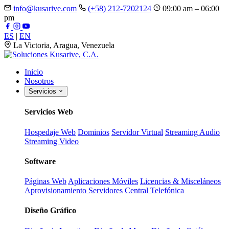
info@kusarive.com
(+58) 212-7202124
09:00 am – 06:00
pm
ES
|
EN
La Victoria, Aragua, Venezuela
Inicio
Nosotros
Servicios
Servicios Web
Hospedaje Web
Dominios
Servidor Virtual
Streaming Audio
Streaming Video
Software
Páginas Web
Aplicaciones Móviles
Licencias & Misceláneos
Aprovisionamiento Servidores
Central Telefónica
Diseño Gráfico