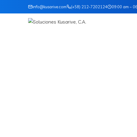
info@kusarive.com
(+58) 212-7202124
09:00 am – 0