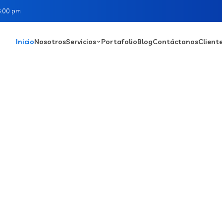
6:00 pm
Inicio
Nosotros
Servicios
Portafolio
Blog
Contáctanos
Client