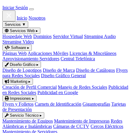
Iniciar Sesión
Inicio
Nosotros
Servicios
▼
Servicios Web
▸
Hospedaje Web
Dominios
Servidor Virtual
Streaming Audio
Streaming Video
Software
▸
Páginas Web
Aplicaciones Móviles
Licencias & Misceláneos
Aprovisionamiento Servidores
Central Telefónica
Diseño Gráfico
▸
Diseño de Logotipos
Diseño de Marca
Diseño de Catálogos
Flyers
para Redes Sociales
Diseño Gráfico General
Marketing
▸
Creación de Perfil Comercial
Manejo de Redes Sociales
Publicidad
en Redes Sociales
Publicidad en Google
Impresiones
▸
Flyers y Folletos
Carnets de Identificación
Gigantografías
Tarjetas
de Presentación
Servicio Técnico
▸
Mantenimiento de Equipos
Mantenimiento de Impresoras
Redes
Alámbricas e Inalámbricas
Cámaras de CCTV
Cercos Eléctricos
Mantenimiento de Servidores