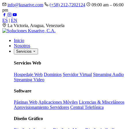
info@kusarive.com
(+58) 212-7202124
09:00 am – 06:00
pm
ES
|
EN
La Victoria, Aragua, Venezuela
Inicio
Nosotros
Servicios
Servicios Web
Hospedaje Web
Dominios
Servidor Virtual
Streaming Audio
Streaming Video
Software
Páginas Web
Aplicaciones Móviles
Licencias & Misceláneos
Aprovisionamiento Servidores
Central Telefónica
Diseño Gráfico