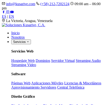
info@kusarive.com
(+58) 212-7202124
09:00 am – 06:00
pm
ES
|
EN
La Victoria, Aragua, Venezuela
Inicio
Nosotros
Servicios
Servicios Web
Hospedaje Web
Dominios
Servidor Virtual
Streaming Audio
Streaming Video
Software
Páginas Web
Aplicaciones Móviles
Licencias & Misceláneos
Aprovisionamiento Servidores
Central Telefónica
Diseño Gráfico