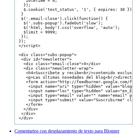
   idleTime = 0;

  });

  $.cookie('test_status', '1', { expires: 30 });

 }

 $('.email-close').click(function() {

  $('.subs-popup').fadeOut('slow');

  $('html, body').css('overflow', 'auto');

  $limit = 9999;

 });

});

</script>

<div class="subs-popup">

 <div id="newsletter">

  <div class="email-close">X</div>

  <div class="newsletter-wrap">

   <h4>Suscríbete y recibe<br/>contenido exclusiv
   <p>Las últimas novedades del blog<br/>directa
   <form action="http://feedburner.google.com/fb
    <input name="uri" type="hidden" value="blogge
    <input name="loc" type="hidden" value="en_ES"
    <input type="email" value="" name="email" pl
    <input type="submit" value="Suscribirme" cla
   </form>

  </div>

 </div>

Comentarios con desplazamiento de texto para Blogger