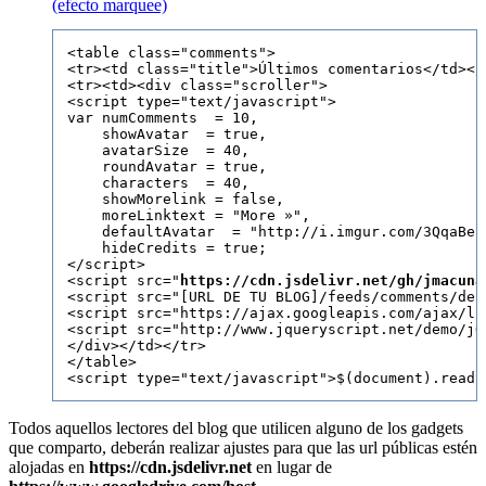
(efecto marquee)
<table class="comments">

<tr><td class="title">Últimos comentarios</td></t
<tr><td><div class="scroller">

<script type="text/javascript">

var numComments  = 10,

    showAvatar  = true,

    avatarSize  = 40,

    roundAvatar = true,

    characters  = 40,

    showMorelink = false,

    moreLinktext = "More »",

    defaultAvatar  = "http://i.imgur.com/3QqaBeS.
    hideCredits = true;

</script>

<script src="
https://cdn.jsdelivr.net/gh/jmacuna
<script src="[URL DE TU BLOG]/feeds/comments/def
<script src="https://ajax.googleapis.com/ajax/li
<script src="http://www.jqueryscript.net/demo/jQ
</div></td></tr>

</table>

Todos aquellos lectores del blog que utilicen alguno de los gadgets
que comparto, deberán realizar ajustes para que las url públicas estén
alojadas en
https://cdn.jsdelivr.net
en lugar de