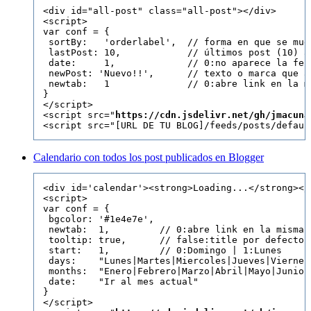
<div id="all-post" class="all-post"></div>

<script>

var conf = {

 sortBy:   'orderlabel',  // forma en que se mue
 lastPost: 10,            // últimos post (10) a
 date:     1,             // 0:no aparece la fec
 newPost: 'Nuevo!!',      // texto o marca que a
 newtab:   1              // 0:abre link en la m
}

</script>

<script src="
https://cdn.jsdelivr.net/gh/jmacuna
Calendario con todos los post publicados en Blogger
<div id='calendar'><strong>Loading...</strong></d
<script>

var conf = {

 bgcolor: '#1e4e7e', 

 newtab:  1,         // 0:abre link en la misma 
 tooltip: true,      // false:title por defecto 
 start:   1,         // 0:Domingo | 1:Lunes

 days:    "Lunes|Martes|Miercoles|Jueves|Viernes
 months:  "Enero|Febrero|Marzo|Abril|Mayo|Junio|
 date:    "Ir al mes actual"

}

</script>
