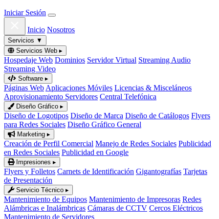
Iniciar Sesión
Inicio
Nosotros
Servicios
▼
Servicios Web
▸
Hospedaje Web
Dominios
Servidor Virtual
Streaming Audio
Streaming Video
Software
▸
Páginas Web
Aplicaciones Móviles
Licencias & Misceláneos
Aprovisionamiento Servidores
Central Telefónica
Diseño Gráfico
▸
Diseño de Logotipos
Diseño de Marca
Diseño de Catálogos
Flyers
para Redes Sociales
Diseño Gráfico General
Marketing
▸
Creación de Perfil Comercial
Manejo de Redes Sociales
Publicidad
en Redes Sociales
Publicidad en Google
Impresiones
▸
Flyers y Folletos
Carnets de Identificación
Gigantografías
Tarjetas
de Presentación
Servicio Técnico
▸
Mantenimiento de Equipos
Mantenimiento de Impresoras
Redes
Alámbricas e Inalámbricas
Cámaras de CCTV
Cercos Eléctricos
Mantenimiento de Servidores