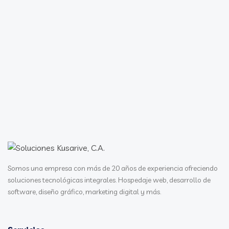
6 de julio, 2026
¿Más ‘Fallout’ y menos ‘Starfield’?
Bethesda se apoyará en sus franquicias
principales tras los despidos en Xbox
ZeniMax, la casa matriz de Bethesda, se encuentra entre
las más impactadas por los despidos que Xbox anunció
este lunes....
Leer más →
Somos una empresa con más de 20 años de experiencia ofreciendo
soluciones tecnológicas integrales. Hospedaje web, desarrollo de
software, diseño gráfico, marketing digital y más.