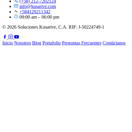
(+58) 212-7202124
info@kusarive.com
+584129211342
09:00 am – 06:00 pm
© 2026 Soluciones Kusarive, C.A. RIF: J-50224749-1
Inicio
Nosotros
Blog
Portafolio
Preguntas Frecuentes
Contáctanos