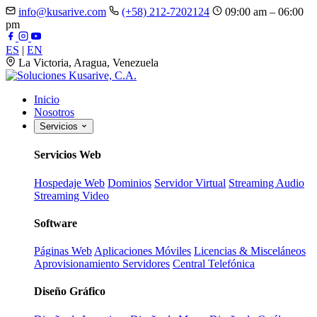
info@kusarive.com
(+58) 212-7202124
09:00 am – 06:00
pm
ES
|
EN
La Victoria, Aragua, Venezuela
Inicio
Nosotros
Servicios
Servicios Web
Hospedaje Web
Dominios
Servidor Virtual
Streaming Audio
Streaming Video
Software
Páginas Web
Aplicaciones Móviles
Licencias & Misceláneos
Aprovisionamiento Servidores
Central Telefónica
Diseño Gráfico