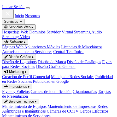
Iniciar Sesión
Inicio
Nosotros
Servicios
▼
Servicios Web
▸
Hospedaje Web
Dominios
Servidor Virtual
Streaming Audio
Streaming Video
Software
▸
Páginas Web
Aplicaciones Móviles
Licencias & Misceláneos
Aprovisionamiento Servidores
Central Telefónica
Diseño Gráfico
▸
Diseño de Logotipos
Diseño de Marca
Diseño de Catálogos
Flyers
para Redes Sociales
Diseño Gráfico General
Marketing
▸
Creación de Perfil Comercial
Manejo de Redes Sociales
Publicidad
en Redes Sociales
Publicidad en Google
Impresiones
▸
Flyers y Folletos
Carnets de Identificación
Gigantografías
Tarjetas
de Presentación
Servicio Técnico
▸
Mantenimiento de Equipos
Mantenimiento de Impresoras
Redes
Alámbricas e Inalámbricas
Cámaras de CCTV
Cercos Eléctricos
Mantenimiento de Servidores