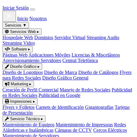
Iniciar Sesión
Inicio
Nosotros
Servicios
▼
Servicios Web
▸
Hospedaje Web
Dominios
Servidor Virtual
Streaming Audio
Streaming Video
Software
▸
Páginas Web
Aplicaciones Móviles
Licencias & Misceláneos
Aprovisionamiento Servidores
Central Telefónica
Diseño Gráfico
▸
Diseño de Logotipos
Diseño de Marca
Diseño de Catálogos
Flyers
para Redes Sociales
Diseño Gráfico General
Marketing
▸
Creación de Perfil Comercial
Manejo de Redes Sociales
Publicidad
en Redes Sociales
Publicidad en Google
Impresiones
▸
Flyers y Folletos
Carnets de Identificación
Gigantografías
Tarjetas
de Presentación
Servicio Técnico
▸
Mantenimiento de Equipos
Mantenimiento de Impresoras
Redes
Alámbricas e Inalámbricas
Cámaras de CCTV
Cercos Eléctricos
Mantenimiento de Servidores