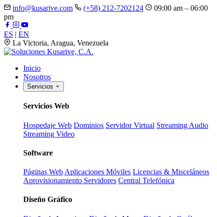
info@kusarive.com
(+58) 212-7202124
09:00 am – 06:00
pm
ES
|
EN
La Victoria, Aragua, Venezuela
Inicio
Nosotros
Servicios
Servicios Web
Hospedaje Web
Dominios
Servidor Virtual
Streaming Audio
Streaming Video
Software
Páginas Web
Aplicaciones Móviles
Licencias & Misceláneos
Aprovisionamiento Servidores
Central Telefónica
Diseño Gráfico