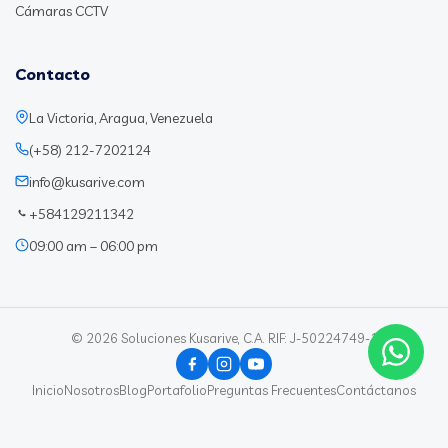
Cámaras CCTV
Contacto
La Victoria, Aragua, Venezuela
(+58) 212-7202124
info@kusarive.com
+584129211342
09:00 am – 06:00 pm
© 2026 Soluciones Kusarive, C.A. RIF: J-50224749-1
Inicio
Nosotros
Blog
Portafolio
Preguntas Frecuentes
Contáctanos