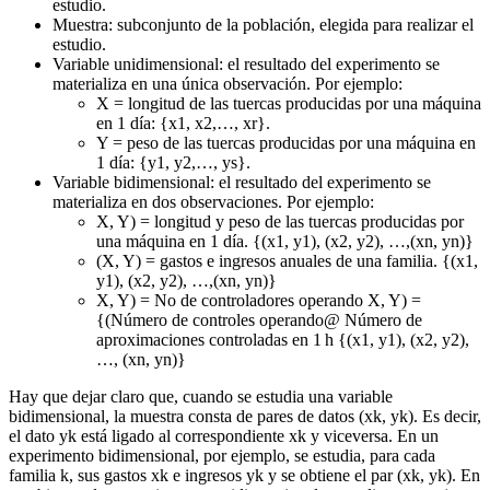
estudio.
Muestra: subconjunto de la población, elegida para realizar el
estudio.
Variable unidimensional: el resultado del experimento se
materializa en una única observación. Por ejemplo:
X = longitud de las tuercas producidas por una máquina
en 1 día: {x1, x2,…, xr}.
Y = peso de las tuercas producidas por una máquina en
1 día: {y1, y2,…, ys}.
Variable bidimensional: el resultado del experimento se
materializa en dos observaciones. Por ejemplo:
X, Y) = longitud y peso de las tuercas producidas por
una máquina en 1 día. {(x1, y1), (x2, y2), …,(xn, yn)}
(X, Y) = gastos e ingresos anuales de una familia. {(x1,
y1), (x2, y2), …,(xn, yn)}
X, Y) = No de controladores operando X, Y) =
{(Número de controles operando@ Número de
aproximaciones controladas en 1 h {(x1, y1), (x2, y2),
…, (xn, yn)}
Hay que dejar claro que, cuando se estudia una variable
bidimensional, la muestra consta de pares de datos (xk, yk). Es decir,
el dato yk está ligado al correspondiente xk y viceversa. En un
experimento bidimensional, por ejemplo, se estudia, para cada
familia k, sus gastos xk e ingresos yk y se obtiene el par (xk, yk). En