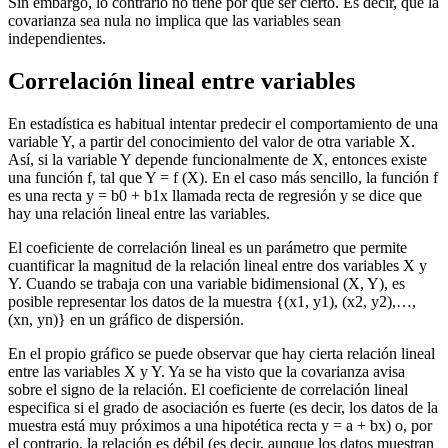
Sin embargo, lo contrario no tiene por qué ser cierto. Es decir, que la
covarianza sea nula no implica que las variables sean
independientes.
Correlación lineal entre variables
En estadística es habitual intentar predecir el comportamiento de una
variable Y, a partir del conocimiento del valor de otra variable X.
Así, si la variable Y depende funcionalmente de X, entonces existe
una función f, tal que Y = f (X). En el caso más sencillo, la función f
es una recta y = b0 + b1x llamada recta de regresión y se dice que
hay una relación lineal entre las variables.
El coeficiente de correlación lineal es un parámetro que permite
cuantificar la magnitud de la relación lineal entre dos variables X y
Y. Cuando se trabaja con una variable bidimensional (X, Y), es
posible representar los datos de la muestra {(x1, y1), (x2, y2),…,
(xn, yn)} en un gráfico de dispersión.
En el propio gráfico se puede observar que hay cierta relación lineal
entre las variables X y Y. Ya se ha visto que la covarianza avisa
sobre el signo de la relación. El coeficiente de correlación lineal
especifica si el grado de asociación es fuerte (es decir, los datos de la
muestra está muy próximos a una hipotética recta y = a + bx) o, por
el contrario, la relación es débil (es decir, aunque los datos muestran