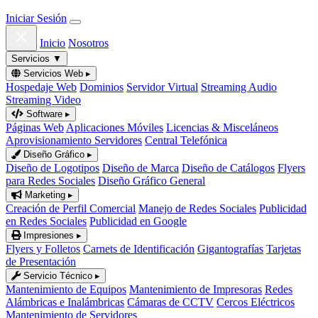
Iniciar Sesión
Inicio
Nosotros
Servicios
▼
Servicios Web
▸
Hospedaje Web
Dominios
Servidor Virtual
Streaming Audio
Streaming Video
Software
▸
Páginas Web
Aplicaciones Móviles
Licencias & Misceláneos
Aprovisionamiento Servidores
Central Telefónica
Diseño Gráfico
▸
Diseño de Logotipos
Diseño de Marca
Diseño de Catálogos
Flyers
para Redes Sociales
Diseño Gráfico General
Marketing
▸
Creación de Perfil Comercial
Manejo de Redes Sociales
Publicidad
en Redes Sociales
Publicidad en Google
Impresiones
▸
Flyers y Folletos
Carnets de Identificación
Gigantografías
Tarjetas
de Presentación
Servicio Técnico
▸
Mantenimiento de Equipos
Mantenimiento de Impresoras
Redes
Alámbricas e Inalámbricas
Cámaras de CCTV
Cercos Eléctricos
Mantenimiento de Servidores