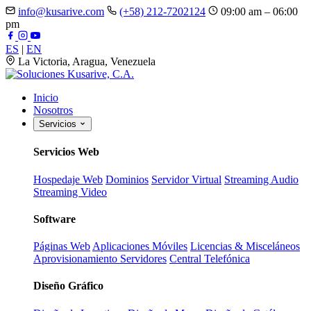
info@kusarive.com
(+58) 212-7202124
09:00 am – 06:00
pm
ES
|
EN
La Victoria, Aragua, Venezuela
Inicio
Nosotros
Servicios
Servicios Web
Hospedaje Web
Dominios
Servidor Virtual
Streaming Audio
Streaming Video
Software
Páginas Web
Aplicaciones Móviles
Licencias & Misceláneos
Aprovisionamiento Servidores
Central Telefónica
Diseño Gráfico