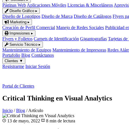
Páginas Web
Aplicaciones Móviles
Licencias & Misceláneos
Aprovis
Diseño Gráfico
▸
Diseño de Logotipos
Diseño de Marca
Diseño de Catálogos
Flyers p
Marketing
▸
Creación de Perfil Comercial
Manejo de Redes Sociales
Publicidad e
Impresiones
▸
Flyers y Folletos
Carnets de Identificación
Gigantografías
Tarjetas de
Servicio Técnico
▸
Mantenimiento de Equipos
Mantenimiento de Impresoras
Redes Alámb
Portafolio
Blog
Contáctanos
Clientes
▼
Registrarme
Iniciar Sesión
ES
|
EN
Portal de Clientes
Critical Thinking en Visual Analytics
Inicio
/
Blog
/
Artículo
13 de mayo, 2022
8 min de lectura