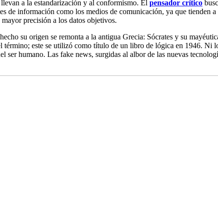
e llevan a la estandarización y al conformismo. El
pensador crítico
busca
ntes de información como los medios de comunicación, ya que tienden a d
 mayor precisión a los datos objetivos.
ho su origen se remonta a la antigua Grecia: Sócrates y su mayéutica, 
el término; este se utilizó como título de un libro de lógica en 1946. N
l ser humano. Las fake news, surgidas al albor de las nuevas tecnología