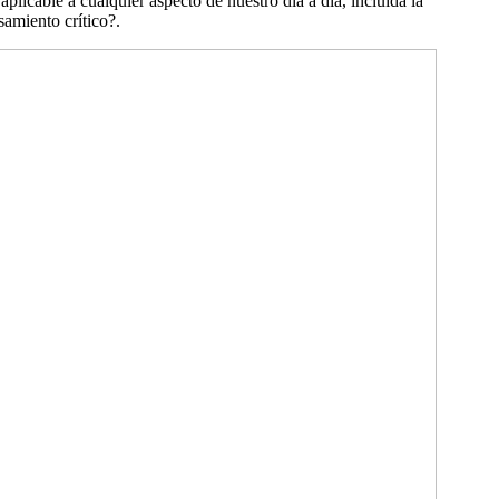
plicable a cualquier aspecto de nuestro día a día, incluida la
samiento crítico?.