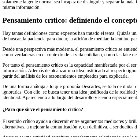
solamente la gente normal sea incapaz de distinguir y separar la mala i
misma información.
Pensamiento crítico: definiendo el concept
Hay tantas definiciones como expertos han tratado el tema. Quizás una 
de buscar, la paciencia para dudar, la afición de meditar, la lentitud p
Desde una perspectiva más moderna, el pensamiento crítico se entiende
como verdaderas en el contexto de la vida cotidiana, como las fake new
Por tanto el pensamiento crítico es la capacidad manifestada por el se
información. Además de alcanzar una idea justificada al respecto ignora
partir del análisis de los razonamientos empleados para explicarla.
De una forma análoga a lo que proponía Descartes, se trata de dudar d
ignorarlas. Con ello, se busca tener una idea justificada de la realid
identidad. Apareciendo a lo largo del desarrollo y siendo especialmente 
¿Para qué sirve el pensamiento crítico?
El sentido crítico ayuda a discernir entre argumentos mediocres y brill
alternativas, a mejorar la comunicación y, en definitiva, a ser dueños