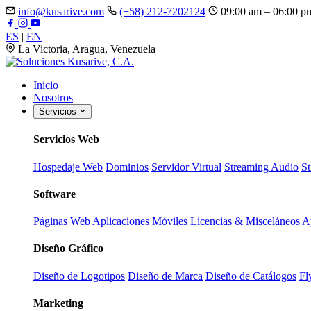
info@kusarive.com
(+58) 212-7202124
09:00 am – 06:00 p
ES
|
EN
La Victoria, Aragua, Venezuela
Inicio
Nosotros
Servicios
Servicios Web
Hospedaje Web
Dominios
Servidor Virtual
Streaming Audio
S
Software
Páginas Web
Aplicaciones Móviles
Licencias & Misceláneos
A
Diseño Gráfico
Diseño de Logotipos
Diseño de Marca
Diseño de Catálogos
Fl
Marketing