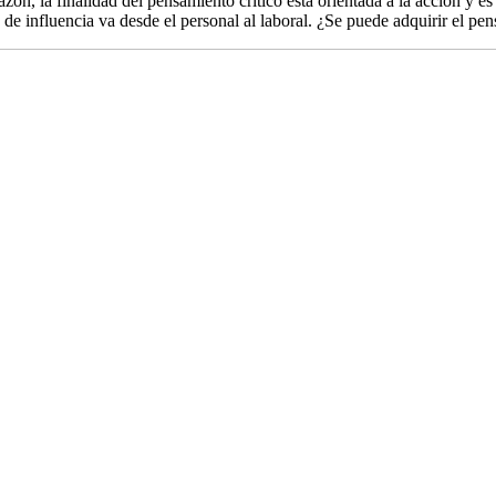
n, la finalidad del pensamiento crítico está orientada a la acción y es a
de influencia va desde el personal al laboral. ¿Se puede adquirir el pen