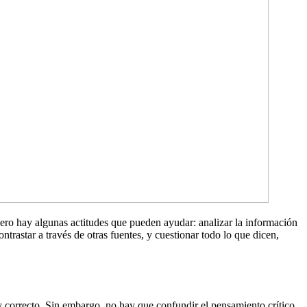
ero hay algunas actitudes que pueden ayudar: analizar la información
ntrastar a través de otras fuentes, y cuestionar todo lo que dicen,
 y correcto. Sin embargo, no hay que confundir el pensamiento crítico