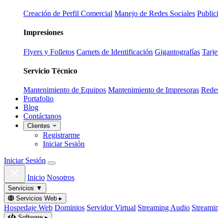
Creación de Perfil Comercial
Manejo de Redes Sociales
Public
Impresiones
Flyers y Folletos
Carnets de Identificación
Gigantografías
Tarje
Servicio Técnico
Mantenimiento de Equipos
Mantenimiento de Impresoras
Redes
Portafolio
Blog
Contáctanos
Clientes
Registrarme
Iniciar Sesión
Iniciar Sesión
Inicio
Nosotros
Servicios
▼
Servicios Web
▸
Hospedaje Web
Dominios
Servidor Virtual
Streaming Audio
Streami
Software
▸