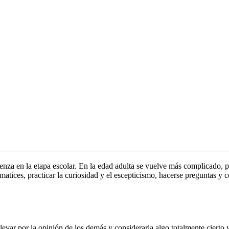
enza en la etapa escolar. En la edad adulta se vuelve más complicado, p
atices, practicar la curiosidad y el escepticismo, hacerse preguntas y co
llevar por la opinión de los demás y considerarla algo totalmente cierto