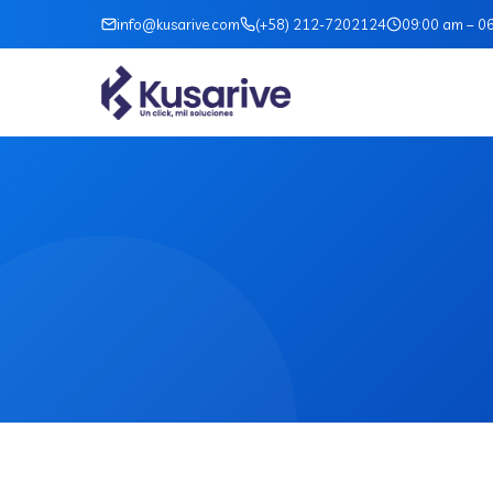
info@kusarive.com
(+58) 212-7202124
09:00 am – 0