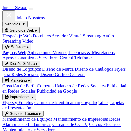
Iniciar Sesión
Inicio
Nosotros
Servicios
▼
Servicios Web
▸
Hospedaje Web
Dominios
Servidor Virtual
Streaming Audio
Streaming Video
Software
▸
Páginas Web
Aplicaciones Móviles
Licencias & Misceláneos
Aprovisionamiento Servidores
Central Telefónica
Diseño Gráfico
▸
Diseño de Logotipos
Diseño de Marca
Diseño de Catálogos
Flyers
para Redes Sociales
Diseño Gráfico General
Marketing
▸
Creación de Perfil Comercial
Manejo de Redes Sociales
Publicidad
en Redes Sociales
Publicidad en Google
Impresiones
▸
Flyers y Folletos
Carnets de Identificación
Gigantografías
Tarjetas
de Presentación
Servicio Técnico
▸
Mantenimiento de Equipos
Mantenimiento de Impresoras
Redes
Alámbricas e Inalámbricas
Cámaras de CCTV
Cercos Eléctricos
Mantenimiento de Servidores