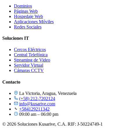
Dominios
Páginas Web
Hospedaje Web
Aplicaciones Móviles
Redes Sociales
Soluciones IT
Cercos Eléctricos
Central Telefónica
Streaming de Video
Servidor Virtual
Cámaras CCTV
Contacto
La Victoria, Aragua, Venezuela
(+58) 212-7202124
info@kusarive.com
+584129211342
09:00 am – 06:00 pm
© 2026 Soluciones Kusarive, C.A. RIF: J-50224749-1