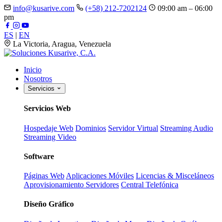
info@kusarive.com
(+58) 212-7202124
09:00 am – 06:00
pm
ES
|
EN
La Victoria, Aragua, Venezuela
Inicio
Nosotros
Servicios
Servicios Web
Hospedaje Web
Dominios
Servidor Virtual
Streaming Audio
Streaming Video
Software
Páginas Web
Aplicaciones Móviles
Licencias & Misceláneos
Aprovisionamiento Servidores
Central Telefónica
Diseño Gráfico