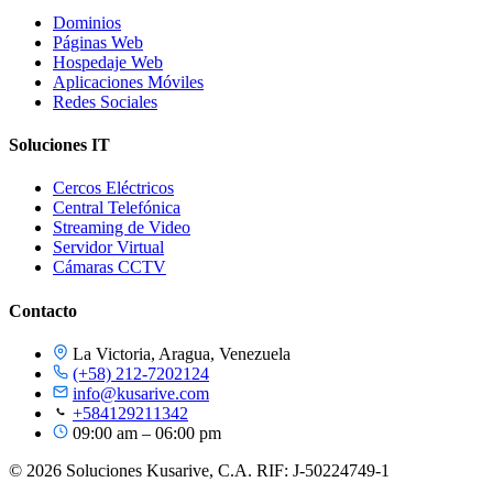
Dominios
Páginas Web
Hospedaje Web
Aplicaciones Móviles
Redes Sociales
Soluciones IT
Cercos Eléctricos
Central Telefónica
Streaming de Video
Servidor Virtual
Cámaras CCTV
Contacto
La Victoria, Aragua, Venezuela
(+58) 212-7202124
info@kusarive.com
+584129211342
09:00 am – 06:00 pm
© 2026 Soluciones Kusarive, C.A. RIF: J-50224749-1