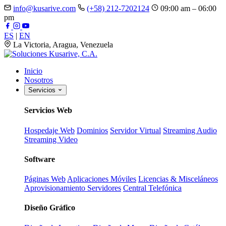
info@kusarive.com
(+58) 212-7202124
09:00 am – 06:00
pm
ES
|
EN
La Victoria, Aragua, Venezuela
Inicio
Nosotros
Servicios
Servicios Web
Hospedaje Web
Dominios
Servidor Virtual
Streaming Audio
Streaming Video
Software
Páginas Web
Aplicaciones Móviles
Licencias & Misceláneos
Aprovisionamiento Servidores
Central Telefónica
Diseño Gráfico