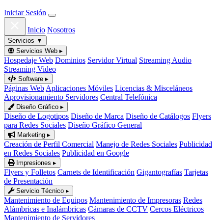
Iniciar Sesión
Inicio
Nosotros
Servicios
▼
Servicios Web
▸
Hospedaje Web
Dominios
Servidor Virtual
Streaming Audio
Streaming Video
Software
▸
Páginas Web
Aplicaciones Móviles
Licencias & Misceláneos
Aprovisionamiento Servidores
Central Telefónica
Diseño Gráfico
▸
Diseño de Logotipos
Diseño de Marca
Diseño de Catálogos
Flyers
para Redes Sociales
Diseño Gráfico General
Marketing
▸
Creación de Perfil Comercial
Manejo de Redes Sociales
Publicidad
en Redes Sociales
Publicidad en Google
Impresiones
▸
Flyers y Folletos
Carnets de Identificación
Gigantografías
Tarjetas
de Presentación
Servicio Técnico
▸
Mantenimiento de Equipos
Mantenimiento de Impresoras
Redes
Alámbricas e Inalámbricas
Cámaras de CCTV
Cercos Eléctricos
Mantenimiento de Servidores