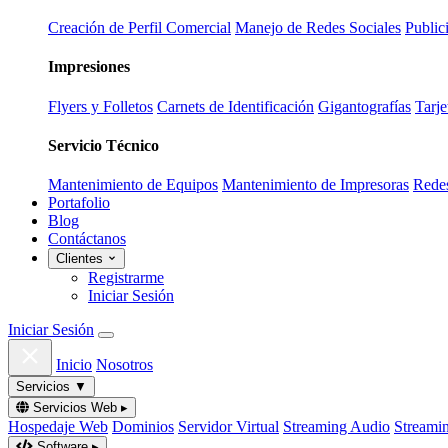
Creación de Perfil Comercial
Manejo de Redes Sociales
Public
Impresiones
Flyers y Folletos
Carnets de Identificación
Gigantografías
Tarje
Servicio Técnico
Mantenimiento de Equipos
Mantenimiento de Impresoras
Redes
Portafolio
Blog
Contáctanos
Clientes
Registrarme
Iniciar Sesión
Iniciar Sesión
Inicio
Nosotros
Servicios
▼
Servicios Web
▸
Hospedaje Web
Dominios
Servidor Virtual
Streaming Audio
Streami
Software
▸