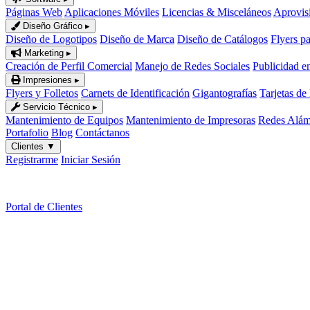
Páginas Web
Aplicaciones Móviles
Licencias & Misceláneos
Aprovis
Diseño Gráfico
▸
Diseño de Logotipos
Diseño de Marca
Diseño de Catálogos
Flyers p
Marketing
▸
Creación de Perfil Comercial
Manejo de Redes Sociales
Publicidad e
Impresiones
▸
Flyers y Folletos
Carnets de Identificación
Gigantografías
Tarjetas de
Servicio Técnico
▸
Mantenimiento de Equipos
Mantenimiento de Impresoras
Redes Alámb
Portafolio
Blog
Contáctanos
Clientes
▼
Registrarme
Iniciar Sesión
ES
|
EN
Portal de Clientes
El nuevo entorno empresa