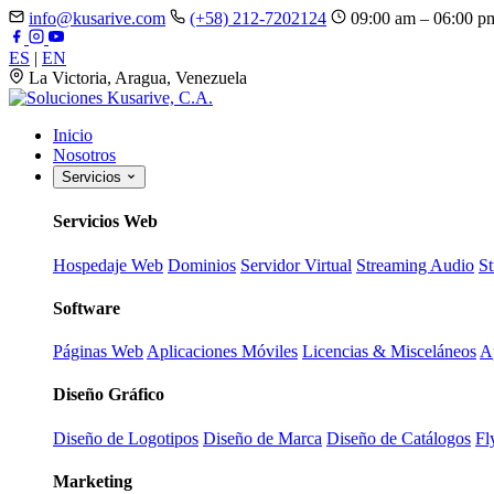
info@kusarive.com
(+58) 212-7202124
09:00 am – 06:00 p
ES
|
EN
La Victoria, Aragua, Venezuela
Inicio
Nosotros
Servicios
Servicios Web
Hospedaje Web
Dominios
Servidor Virtual
Streaming Audio
S
Software
Páginas Web
Aplicaciones Móviles
Licencias & Misceláneos
A
Diseño Gráfico
Diseño de Logotipos
Diseño de Marca
Diseño de Catálogos
Fl
Marketing