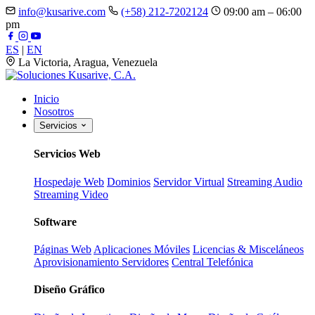
info@kusarive.com
(+58) 212-7202124
09:00 am – 06:00
pm
ES
|
EN
La Victoria, Aragua, Venezuela
Inicio
Nosotros
Servicios
Servicios Web
Hospedaje Web
Dominios
Servidor Virtual
Streaming Audio
Streaming Video
Software
Páginas Web
Aplicaciones Móviles
Licencias & Misceláneos
Aprovisionamiento Servidores
Central Telefónica
Diseño Gráfico