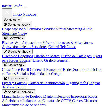
Iniciar Sesión
Inicio
Nosotros
Servicios
▼
Servicios Web
▸
Hospedaje Web
Dominios
Servidor Virtual
Streaming Audio
Streaming Video
Software
▸
Páginas Web
Aplicaciones Móviles
Licencias & Misceláneos
Aprovisionamiento Servidores
Central Telefónica
Diseño Gráfico
▸
Diseño de Logotipos
Diseño de Marca
Diseño de Catálogos
Flyers
para Redes Sociales
Diseño Gráfico General
Marketing
▸
Creación de Perfil Comercial
Manejo de Redes Sociales
Publicidad
en Redes Sociales
Publicidad en Google
Impresiones
▸
Flyers y Folletos
Carnets de Identificación
Gigantografías
Tarjetas
de Presentación
Servicio Técnico
▸
Mantenimiento de Equipos
Mantenimiento de Impresoras
Redes
Alámbricas e Inalámbricas
Cámaras de CCTV
Cercos Eléctricos
Mantenimiento de Servidores