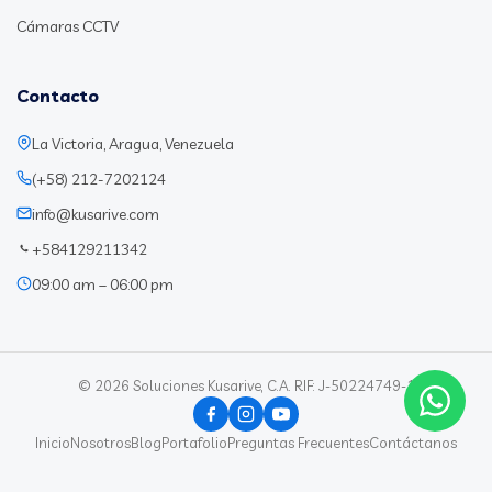
Cámaras CCTV
Contacto
La Victoria, Aragua, Venezuela
(+58) 212-7202124
info@kusarive.com
+584129211342
09:00 am – 06:00 pm
© 2026 Soluciones Kusarive, C.A. RIF: J-50224749-1
Inicio
Nosotros
Blog
Portafolio
Preguntas Frecuentes
Contáctanos