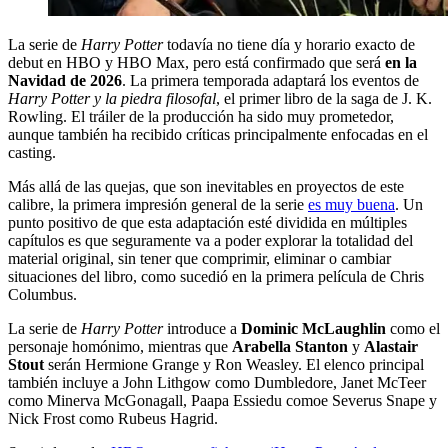
La serie de
Harry Potter
todavía no tiene día y horario exacto de
debut en HBO y HBO Max, pero está confirmado que será
en la
Navidad de 2026
. La primera temporada adaptará los eventos de
Harry Potter y la piedra filosofal
, el primer libro de la saga de J. K.
Rowling. El tráiler de la producción ha sido muy prometedor,
aunque también ha recibido críticas principalmente enfocadas en el
casting.
Más allá de las quejas, que son inevitables en proyectos de este
calibre, la primera impresión general de la serie
es muy buena
. Un
punto positivo de que esta adaptación esté dividida en múltiples
capítulos es que seguramente va a poder explorar la totalidad del
material original, sin tener que comprimir, eliminar o cambiar
situaciones del libro, como sucedió en la primera película de Chris
Columbus.
La serie de
Harry Potter
introduce a
Dominic McLaughlin
como el
personaje homónimo, mientras que
Arabella Stanton
y
Alastair
Stout
serán Hermione Grange y Ron Weasley. El elenco principal
también incluye a John Lithgow como Dumbledore, Janet McTeer
como Minerva McGonagall, Paapa Essiedu comoe Severus Snape y
Nick Frost como Rubeus Hagrid.