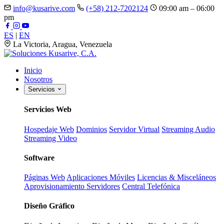
info@kusarive.com
(+58) 212-7202124
09:00 am – 06:00
pm
ES
|
EN
La Victoria, Aragua, Venezuela
Inicio
Nosotros
Servicios
Servicios Web
Hospedaje Web
Dominios
Servidor Virtual
Streaming Audio
Streaming Video
Software
Páginas Web
Aplicaciones Móviles
Licencias & Misceláneos
Aprovisionamiento Servidores
Central Telefónica
Diseño Gráfico