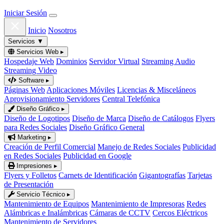
Iniciar Sesión
Inicio
Nosotros
Servicios
▼
Servicios Web
▸
Hospedaje Web
Dominios
Servidor Virtual
Streaming Audio
Streaming Video
Software
▸
Páginas Web
Aplicaciones Móviles
Licencias & Misceláneos
Aprovisionamiento Servidores
Central Telefónica
Diseño Gráfico
▸
Diseño de Logotipos
Diseño de Marca
Diseño de Catálogos
Flyers
para Redes Sociales
Diseño Gráfico General
Marketing
▸
Creación de Perfil Comercial
Manejo de Redes Sociales
Publicidad
en Redes Sociales
Publicidad en Google
Impresiones
▸
Flyers y Folletos
Carnets de Identificación
Gigantografías
Tarjetas
de Presentación
Servicio Técnico
▸
Mantenimiento de Equipos
Mantenimiento de Impresoras
Redes
Alámbricas e Inalámbricas
Cámaras de CCTV
Cercos Eléctricos
Mantenimiento de Servidores