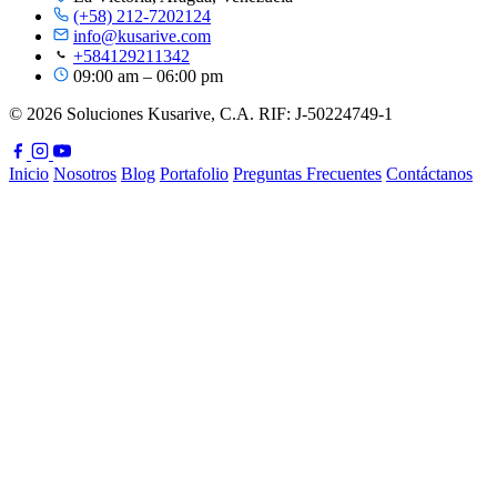
(+58) 212-7202124
info@kusarive.com
+584129211342
09:00 am – 06:00 pm
© 2026 Soluciones Kusarive, C.A. RIF: J-50224749-1
Inicio
Nosotros
Blog
Portafolio
Preguntas Frecuentes
Contáctanos