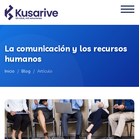
La comunicación y los recursos
humanos
Inicio
/
Blog
/
Artículo