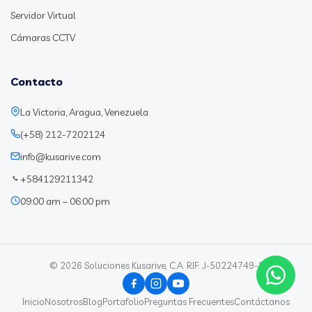
Servidor Virtual
Cámaras CCTV
Contacto
La Victoria, Aragua, Venezuela
(+58) 212-7202124
info@kusarive.com
+584129211342
09:00 am – 06:00 pm
© 2026 Soluciones Kusarive, C.A. RIF: J-50224749-1
Inicio
Nosotros
Blog
Portafolio
Preguntas Frecuentes
Contáctanos