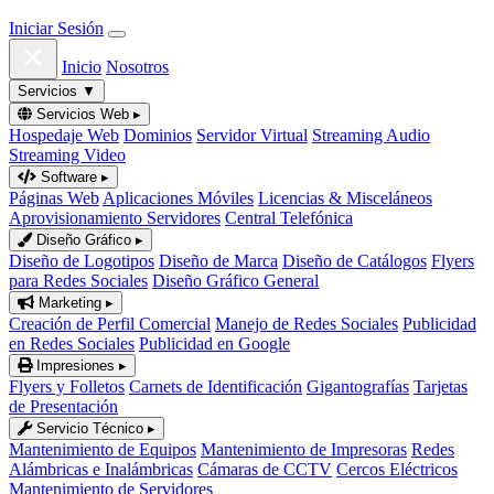
Iniciar Sesión
Inicio
Nosotros
Servicios
▼
Servicios Web
▸
Hospedaje Web
Dominios
Servidor Virtual
Streaming Audio
Streaming Video
Software
▸
Páginas Web
Aplicaciones Móviles
Licencias & Misceláneos
Aprovisionamiento Servidores
Central Telefónica
Diseño Gráfico
▸
Diseño de Logotipos
Diseño de Marca
Diseño de Catálogos
Flyers
para Redes Sociales
Diseño Gráfico General
Marketing
▸
Creación de Perfil Comercial
Manejo de Redes Sociales
Publicidad
en Redes Sociales
Publicidad en Google
Impresiones
▸
Flyers y Folletos
Carnets de Identificación
Gigantografías
Tarjetas
de Presentación
Servicio Técnico
▸
Mantenimiento de Equipos
Mantenimiento de Impresoras
Redes
Alámbricas e Inalámbricas
Cámaras de CCTV
Cercos Eléctricos
Mantenimiento de Servidores