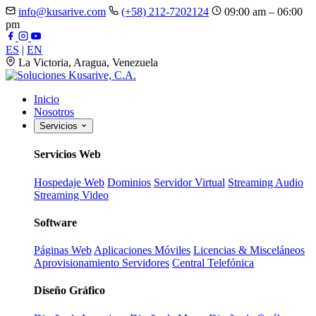
info@kusarive.com
(+58) 212-7202124
09:00 am – 06:00
pm
ES
|
EN
La Victoria, Aragua, Venezuela
Inicio
Nosotros
Servicios
Servicios Web
Hospedaje Web
Dominios
Servidor Virtual
Streaming Audio
Streaming Video
Software
Páginas Web
Aplicaciones Móviles
Licencias & Misceláneos
Aprovisionamiento Servidores
Central Telefónica
Diseño Gráfico