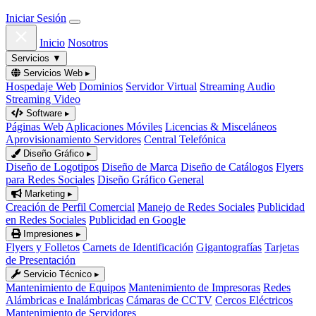
Iniciar Sesión
Inicio
Nosotros
Servicios
▼
Servicios Web
▸
Hospedaje Web
Dominios
Servidor Virtual
Streaming Audio
Streaming Video
Software
▸
Páginas Web
Aplicaciones Móviles
Licencias & Misceláneos
Aprovisionamiento Servidores
Central Telefónica
Diseño Gráfico
▸
Diseño de Logotipos
Diseño de Marca
Diseño de Catálogos
Flyers
para Redes Sociales
Diseño Gráfico General
Marketing
▸
Creación de Perfil Comercial
Manejo de Redes Sociales
Publicidad
en Redes Sociales
Publicidad en Google
Impresiones
▸
Flyers y Folletos
Carnets de Identificación
Gigantografías
Tarjetas
de Presentación
Servicio Técnico
▸
Mantenimiento de Equipos
Mantenimiento de Impresoras
Redes
Alámbricas e Inalámbricas
Cámaras de CCTV
Cercos Eléctricos
Mantenimiento de Servidores