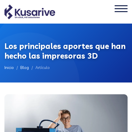
Los principales aportes que han
hecho las impresoras 3D
Inicio
/
Blog
/
Artículo