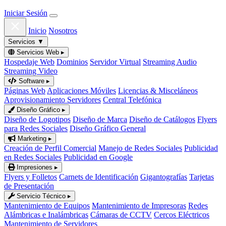
Iniciar Sesión
Inicio
Nosotros
Servicios
▼
Servicios Web
▸
Hospedaje Web
Dominios
Servidor Virtual
Streaming Audio
Streaming Video
Software
▸
Páginas Web
Aplicaciones Móviles
Licencias & Misceláneos
Aprovisionamiento Servidores
Central Telefónica
Diseño Gráfico
▸
Diseño de Logotipos
Diseño de Marca
Diseño de Catálogos
Flyers
para Redes Sociales
Diseño Gráfico General
Marketing
▸
Creación de Perfil Comercial
Manejo de Redes Sociales
Publicidad
en Redes Sociales
Publicidad en Google
Impresiones
▸
Flyers y Folletos
Carnets de Identificación
Gigantografías
Tarjetas
de Presentación
Servicio Técnico
▸
Mantenimiento de Equipos
Mantenimiento de Impresoras
Redes
Alámbricas e Inalámbricas
Cámaras de CCTV
Cercos Eléctricos
Mantenimiento de Servidores