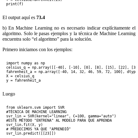
El output aquí es
73.4
b) En Machine Learning no es necesario indicar explícitamente el
algoritmo. Solo le pasas ejemplos y la técnica de Machine Learning
encuentra solo “el algoritmo” para la solución.
Primero iniciamos con los ejemplos:
import numpy as np

celsius_q = np.array([[-40], [-10], [0], [8], [15], [22], [38
fahrenheit_a = np.array([-40, 14, 32, 46, 59, 72, 100], dtype=
X = celsius_q

Luego
from sklearn.svm import SVR

#TÉCNICA DE MACHINE LEARNING

svr_lin = SVR(kernel="linear", C=100, gamma="auto")

#ESTE MÉTODO "ENTRENA" AL MODELO PARA QUE APRENDA

svr_lin.fit(X, y) 

# PREDECIMOS YA QUE "APRENDIÓ"
