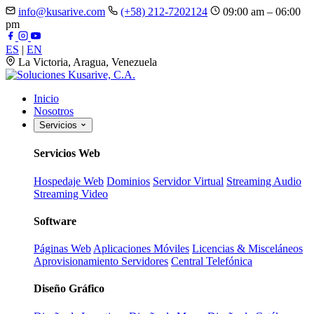
info@kusarive.com
(+58) 212-7202124
09:00 am – 06:00
pm
ES
|
EN
La Victoria, Aragua, Venezuela
Inicio
Nosotros
Servicios
Servicios Web
Hospedaje Web
Dominios
Servidor Virtual
Streaming Audio
Streaming Video
Software
Páginas Web
Aplicaciones Móviles
Licencias & Misceláneos
Aprovisionamiento Servidores
Central Telefónica
Diseño Gráfico