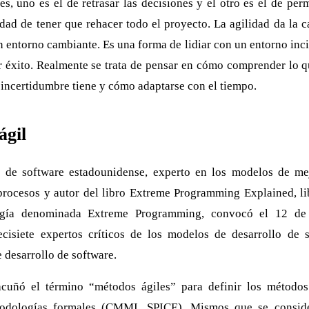
s, uno es el de retrasar las decisiones y el otro es el de perm
idad de tener que rehacer todo el proyecto. La agilidad da la 
 entorno cambiante. Es una forma de lidiar con un entorno incie
er éxito. Realmente se trata de pensar en cómo comprender lo 
é incertidumbre tiene y cómo adaptarse con el tiempo.
ágil
 de software estadounidense, experto en los modelos de me
procesos y autor del libro Extreme Programming Explained, li
gía denominada Extreme Programming, convocó el 12 de
cisiete expertos críticos de los modelos de desarrollo de s
 desarrollo de software.
acuñó el término “métodos ágiles” para definir los método
etodologías formales (CMMI, SPICE). Mismos que se consid