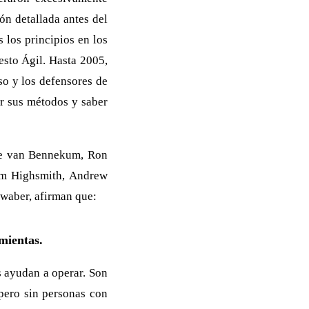
ón detallada antes del
 los principios en los
esto Ágil. Hasta 2005,
so y los defensores de
ar sus métodos y saber
rie van Bennekum, Ron
Jim Highsmith, Andrew
hwaber, afirman que:
amientas.
s ayudan a operar. Son
pero sin personas con