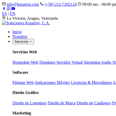
info@kusarive.com
(+58) 212-7202124
09:00 am – 06:00 p
ES
|
EN
La Victoria, Aragua, Venezuela
Inicio
Nosotros
Servicios
Servicios Web
Hospedaje Web
Dominios
Servidor Virtual
Streaming Audio
S
Software
Páginas Web
Aplicaciones Móviles
Licencias & Misceláneos
A
Diseño Gráfico
Diseño de Logotipos
Diseño de Marca
Diseño de Catálogos
Fl
Marketing