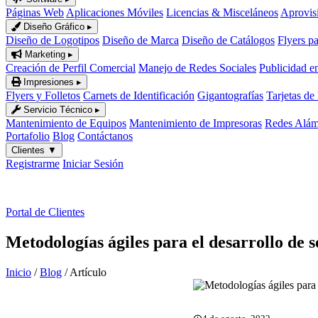
Páginas Web
Aplicaciones Móviles
Licencias & Misceláneos
Aprovis
Diseño Gráfico
▸
Diseño de Logotipos
Diseño de Marca
Diseño de Catálogos
Flyers p
Marketing
▸
Creación de Perfil Comercial
Manejo de Redes Sociales
Publicidad e
Impresiones
▸
Flyers y Folletos
Carnets de Identificación
Gigantografías
Tarjetas de
Servicio Técnico
▸
Mantenimiento de Equipos
Mantenimiento de Impresoras
Redes Alámb
Portafolio
Blog
Contáctanos
Clientes
▼
Registrarme
Iniciar Sesión
ES
|
EN
Portal de Clientes
Metodologías ágiles para el desarrollo de 
Inicio
/
Blog
/
Artículo