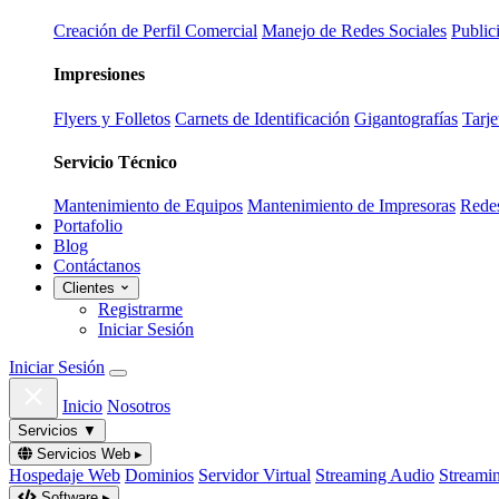
Creación de Perfil Comercial
Manejo de Redes Sociales
Public
Impresiones
Flyers y Folletos
Carnets de Identificación
Gigantografías
Tarje
Servicio Técnico
Mantenimiento de Equipos
Mantenimiento de Impresoras
Redes
Portafolio
Blog
Contáctanos
Clientes
Registrarme
Iniciar Sesión
Iniciar Sesión
Inicio
Nosotros
Servicios
▼
Servicios Web
▸
Hospedaje Web
Dominios
Servidor Virtual
Streaming Audio
Streami
Software
▸