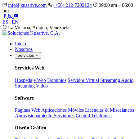
info@kusarive.com
(+58) 212-7202124
09:00 am – 06:00
pm
ES
|
EN
La Victoria, Aragua, Venezuela
Inicio
Nosotros
Servicios
Servicios Web
Hospedaje Web
Dominios
Servidor Virtual
Streaming Audio
Streaming Video
Software
Páginas Web
Aplicaciones Móviles
Licencias & Misceláneos
Aprovisionamiento Servidores
Central Telefónica
Diseño Gráfico