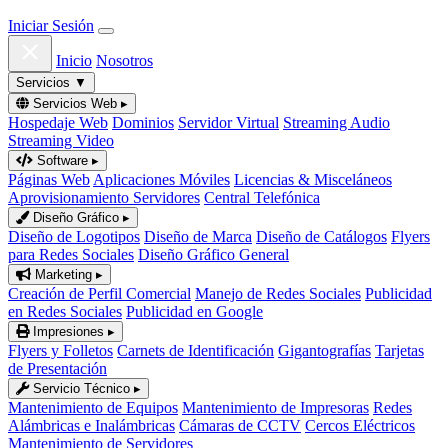
Iniciar Sesión
Inicio
Nosotros
Servicios
▼
Servicios Web
▸
Hospedaje Web
Dominios
Servidor Virtual
Streaming Audio
Streaming Video
Software
▸
Páginas Web
Aplicaciones Móviles
Licencias & Misceláneos
Aprovisionamiento Servidores
Central Telefónica
Diseño Gráfico
▸
Diseño de Logotipos
Diseño de Marca
Diseño de Catálogos
Flyers
para Redes Sociales
Diseño Gráfico General
Marketing
▸
Creación de Perfil Comercial
Manejo de Redes Sociales
Publicidad
en Redes Sociales
Publicidad en Google
Impresiones
▸
Flyers y Folletos
Carnets de Identificación
Gigantografías
Tarjetas
de Presentación
Servicio Técnico
▸
Mantenimiento de Equipos
Mantenimiento de Impresoras
Redes
Alámbricas e Inalámbricas
Cámaras de CCTV
Cercos Eléctricos
Mantenimiento de Servidores