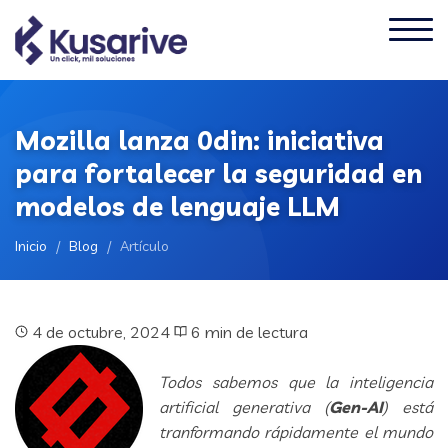
Mozilla lanza 0din: iniciativa
para fortalecer la seguridad en
modelos de lenguaje LLM
Inicio
/
Blog
/
Artículo
4 de octubre, 2024
6 min de lectura
Todos sabemos que la inteligencia
artificial generativa (
Gen-AI
) está
tranformando rápidamente el mundo