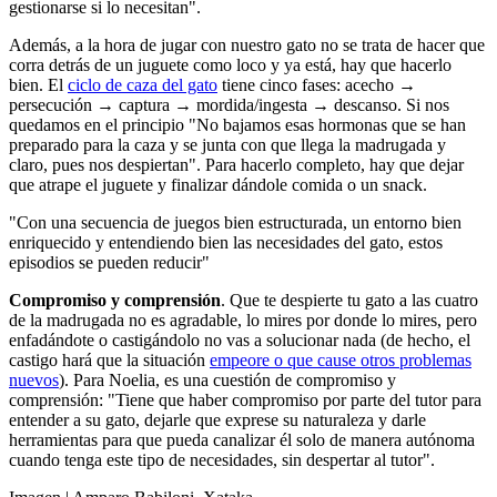
gestionarse si lo necesitan".
Además, a la hora de jugar con nuestro gato no se trata de hacer que
corra detrás de un juguete como loco y ya está, hay que hacerlo
bien. El
ciclo de caza del gato
tiene cinco fases: acecho →
persecución → captura → mordida/ingesta → descanso. Si nos
quedamos en el principio "No bajamos esas hormonas que se han
preparado para la caza y se junta con que llega la madrugada y
claro, pues nos despiertan". Para hacerlo completo, hay que dejar
que atrape el juguete y finalizar dándole comida o un snack.
"Con una secuencia de juegos bien estructurada, un entorno bien
enriquecido y entendiendo bien las necesidades del gato, estos
episodios se pueden reducir"
Compromiso y comprensión
. Que te despierte tu gato a las cuatro
de la madrugada no es agradable, lo mires por donde lo mires, pero
enfadándote o castigándolo no vas a solucionar nada (de hecho, el
castigo hará que la situación
empeore o que cause otros problemas
nuevos
). Para Noelia, es una cuestión de compromiso y
comprensión: "Tiene que haber compromiso por parte del tutor para
entender a su gato, dejarle que exprese su naturaleza y darle
herramientas para que pueda canalizar él solo de manera autónoma
cuando tenga este tipo de necesidades, sin despertar al tutor".