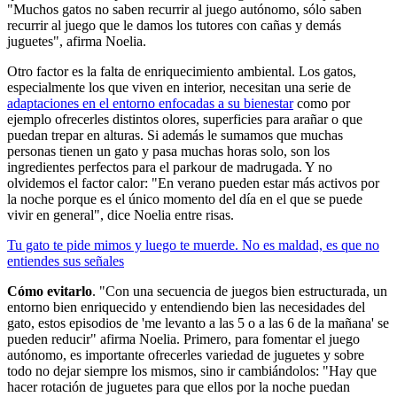
"Muchos gatos no saben recurrir al juego autónomo, sólo saben
recurrir al juego que le damos los tutores con cañas y demás
juguetes", afirma Noelia.
Otro factor es la falta de enriquecimiento ambiental. Los gatos,
especialmente los que viven en interior, necesitan una serie de
adaptaciones en el entorno enfocadas a su bienestar
como por
ejemplo ofrecerles distintos olores, superficies para arañar o que
puedan trepar en alturas. Si además le sumamos que muchas
personas tienen un gato y pasa muchas horas solo, son los
ingredientes perfectos para el parkour de madrugada. Y no
olvidemos el factor calor: "En verano pueden estar más activos por
la noche porque es el único momento del día en el que se puede
vivir en general", dice Noelia entre risas.
Tu gato te pide mimos y luego te muerde. No es maldad, es que no
entiendes sus señales
Cómo evitarlo
. "Con una secuencia de juegos bien estructurada, un
entorno bien enriquecido y entendiendo bien las necesidades del
gato, estos episodios de 'me levanto a las 5 o a las 6 de la mañana' se
pueden reducir" afirma Noelia. Primero, para fomentar el juego
autónomo, es importante ofrecerles variedad de juguetes y sobre
todo no dejar siempre los mismos, sino ir cambiándolos: "Hay que
hacer rotación de juguetes para que ellos por la noche puedan