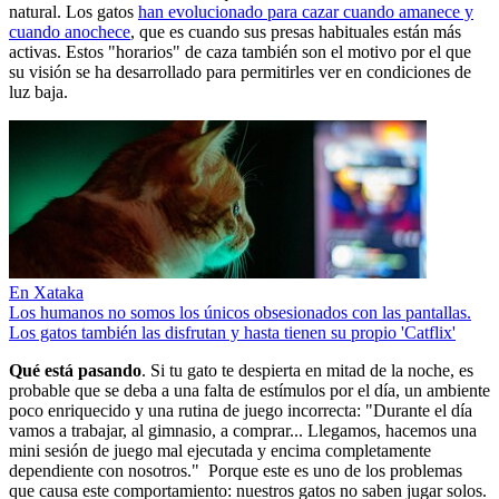
natural. Los gatos
han evolucionado para cazar cuando amanece y
cuando anochece
, que es cuando sus presas habituales están más
activas. Estos "horarios" de caza también son el motivo por el que
su visión se ha desarrollado para permitirles ver en condiciones de
luz baja.
En Xataka
Los humanos no somos los únicos obsesionados con las pantallas.
Los gatos también las disfrutan y hasta tienen su propio 'Catflix'
Qué está pasando
. Si tu gato te despierta en mitad de la noche, es
probable que se deba a una falta de estímulos por el día, un ambiente
poco enriquecido y una rutina de juego incorrecta: "Durante el día
vamos a trabajar, al gimnasio, a comprar... Llegamos, hacemos una
mini sesión de juego mal ejecutada y encima completamente
dependiente con nosotros." Porque este es uno de los problemas
que causa este comportamiento: nuestros gatos no saben jugar solos.