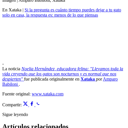
Imagen | Amparo Babiloni, Xataka
En Xataka |
Si la pregunta es cuánto tiempo puedes dejar a tu gato
solo en casa, la respuesta es: menos de lo que piensas
-
La noticia
Noelia Hernández, educadora felina: "Llevamos toda la
vida creyendo que los gatos son nocturnos y es normal que nos
despierten"
fue publicada originalmente en
Xataka
por
Amparo
Babiloni
.
Fuente original:
www.xataka.com
Compartir:
Sigue leyendo
Artículos relacionados