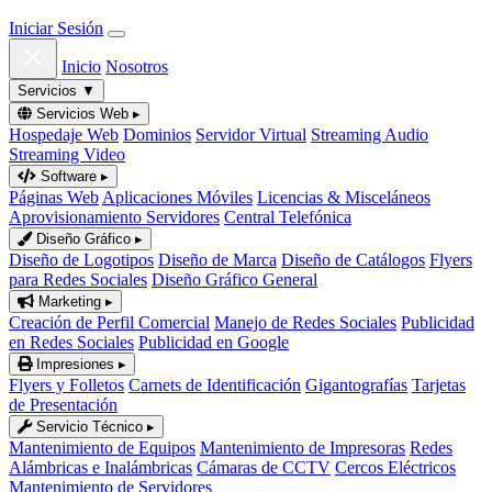
Iniciar Sesión
Inicio
Nosotros
Servicios
▼
Servicios Web
▸
Hospedaje Web
Dominios
Servidor Virtual
Streaming Audio
Streaming Video
Software
▸
Páginas Web
Aplicaciones Móviles
Licencias & Misceláneos
Aprovisionamiento Servidores
Central Telefónica
Diseño Gráfico
▸
Diseño de Logotipos
Diseño de Marca
Diseño de Catálogos
Flyers
para Redes Sociales
Diseño Gráfico General
Marketing
▸
Creación de Perfil Comercial
Manejo de Redes Sociales
Publicidad
en Redes Sociales
Publicidad en Google
Impresiones
▸
Flyers y Folletos
Carnets de Identificación
Gigantografías
Tarjetas
de Presentación
Servicio Técnico
▸
Mantenimiento de Equipos
Mantenimiento de Impresoras
Redes
Alámbricas e Inalámbricas
Cámaras de CCTV
Cercos Eléctricos
Mantenimiento de Servidores