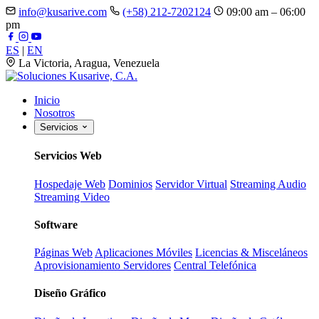
info@kusarive.com
(+58) 212-7202124
09:00 am – 06:00
pm
ES
|
EN
La Victoria, Aragua, Venezuela
Inicio
Nosotros
Servicios
Servicios Web
Hospedaje Web
Dominios
Servidor Virtual
Streaming Audio
Streaming Video
Software
Páginas Web
Aplicaciones Móviles
Licencias & Misceláneos
Aprovisionamiento Servidores
Central Telefónica
Diseño Gráfico