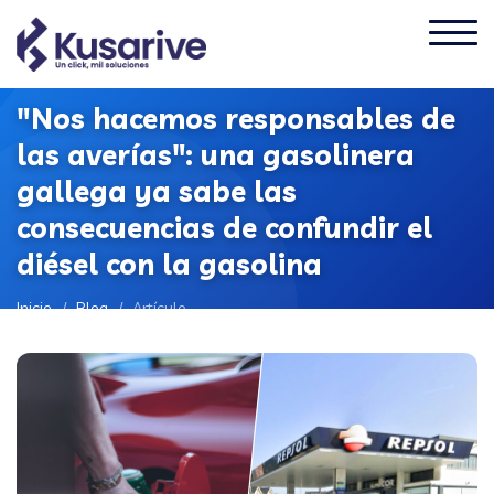
"Nos hacemos responsables de
las averías": una gasolinera
gallega ya sabe las
consecuencias de confundir el
diésel con la gasolina
Inicio
/
Blog
/
Artículo