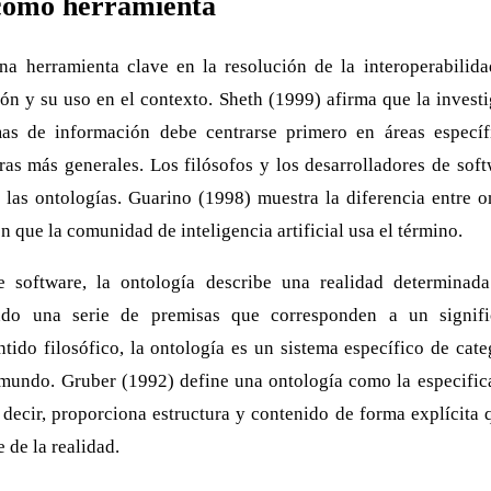
 como herramienta
na herramienta clave en la resolución de la interoperabilida
ón y su uso en el contexto. Sheth (1999) afirma que la invest
as de información debe centrarse primero en áreas específ
uras más generales. Los filósofos y los desarrolladores de soft
 las ontologías. Guarino (1998) muestra la diferencia entre o
en que la comunidad de inteligencia artificial usa el término.
de software, la ontología describe una realidad determinad
ando una serie de premisas que corresponden a un signifi
ntido filosófico, la ontología es un sistema específico de cate
 mundo. Gruber (1992) define una ontología como la especific
 decir, proporciona estructura y contenido de forma explícita q
e de la realidad.