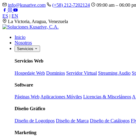
info@kusarive.com
(+58) 212-7202124
09:00 am – 06:00 p
ES
|
EN
La Victoria, Aragua, Venezuela
Inicio
Nosotros
Servicios
Servicios Web
Hospedaje Web
Dominios
Servidor Virtual
Streaming Audio
S
Software
Páginas Web
Aplicaciones Móviles
Licencias & Misceláneos
A
Diseño Gráfico
Diseño de Logotipos
Diseño de Marca
Diseño de Catálogos
Fl
Marketing