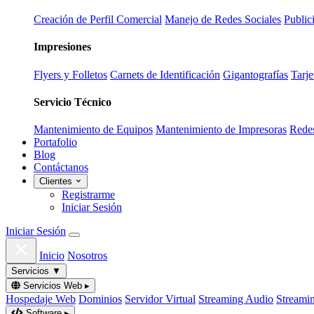
Creación de Perfil Comercial
Manejo de Redes Sociales
Public
Impresiones
Flyers y Folletos
Carnets de Identificación
Gigantografías
Tarje
Servicio Técnico
Mantenimiento de Equipos
Mantenimiento de Impresoras
Redes
Portafolio
Blog
Contáctanos
Clientes
Registrarme
Iniciar Sesión
Iniciar Sesión
Inicio
Nosotros
Servicios
▼
Servicios Web
▸
Hospedaje Web
Dominios
Servidor Virtual
Streaming Audio
Streami
Software
▸