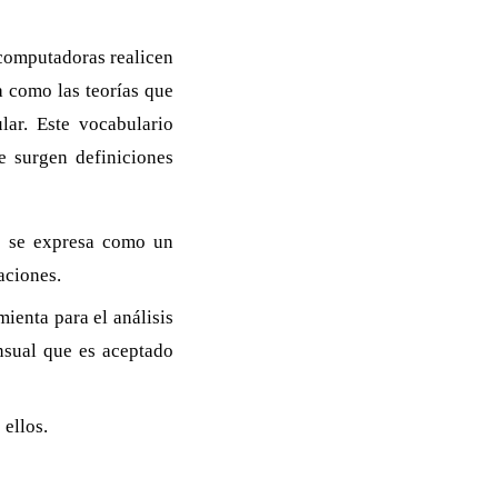
s computadoras realicen
a como las teorías que
lar. Este vocabulario
te surgen definiciones
e se expresa como un
aciones.
ienta para el análisis
nsual que es aceptado
 ellos.