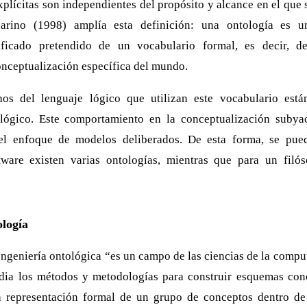
plícitas son independientes del propósito y alcance en el que s
uarino (1998) amplía esta definición: una ontología es u
ificado pretendido de un vocabulario formal, es decir, 
nceptualización específica del mundo.
hos del lenguaje lógico que utilizan este vocabulario está
ógico. Este comportamiento en la conceptualización subyac
del enfoque de modelos deliberados. De esta forma, se pue
tware existen varias ontologías, mientras que para un filó
ología
ngeniería ontológica “es un campo de las ciencias de la comput
dia los métodos y metodologías para construir esquemas conc
a representación formal de un grupo de conceptos dentro d