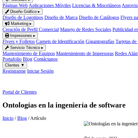
Páginas Web
Aplicaciones Móviles
Licencias & Misceláneos
Aprovis
Diseño Gráfico
▸
Diseño de Logotipos
Diseño de Marca
Diseño de Catálogos
Flyers p
Marketing
▸
Creación de Perfil Comercial
Manejo de Redes Sociales
Publicidad e
Impresiones
▸
Flyers y Folletos
Carnets de Identificación
Gigantografías
Tarjetas de
Servicio Técnico
▸
Mantenimiento de Equipos
Mantenimiento de Impresoras
Redes Alámb
Portafolio
Blog
Contáctanos
Clientes
▼
Registrarme
Iniciar Sesión
ES
|
EN
Portal de Clientes
Ontologías en la ingeniería de software
Inicio
/
Blog
/
Artículo