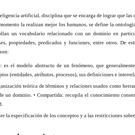
teligencia artificial, disciplina que se encarga de lograr que la
l momento la realizan mejor los humanos, se define la ontologí
ollan un vocabulario relacionado con un dominio en particu
ses, propiedades, predicados y funciones, entre otros. De es
son:
n: es el modelo abstracto de un fenómeno, que generalment
tos (entidades, atributos, procesos), sus definiciones e interrel
anización teórica de términos y relaciones usados como herram
de un dominio. • Compartida: recopila el conocimiento conse
d.
bre la especificación de los conceptos y a las restricciones sobre