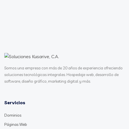
ZeniMax, la casa matriz de Bethesda, se encuentra entre
las más impactadas por los despidos que Xbox anunció
este lunes....
Leer más →
Somos una empresa con más de 20 años de experiencia ofreciendo
soluciones tecnológicas integrales. Hospedaje web, desarrollo de
software, diseño gráfico, marketing digital y más.
Servicios
Dominios
Páginas Web