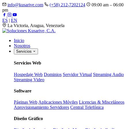
info@kusarive.com
(+58) 212-7202124
09:00 am – 06:00
pm
ES
|
EN
La Victoria, Aragua, Venezuela
Inicio
Nosotros
Servicios
Servicios Web
Hospedaje Web
Dominios
Servidor Virtual
Streaming Audio
Streaming Video
Software
Páginas Web
Aplicaciones Móviles
Licencias & Misceláneos
Aprovisionamiento Servidores
Central Telefónica
Diseño Gráfico