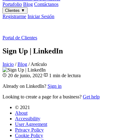
Portafolio
Blog
Contáctanos
Clientes
▼
Registrarme
Iniciar Sesión
ES
|
EN
Portal de Clientes
Sign Up | LinkedIn
Inicio
/
Blog
/
Artículo
20 de junio, 2022
1 min de lectura
Already on LinkedIn?
Sign in
Looking to create a page for a business?
Get help
LinkedIn
© 2021
About
Accessibility
User Agreement
Privacy Policy
Cookie Policy