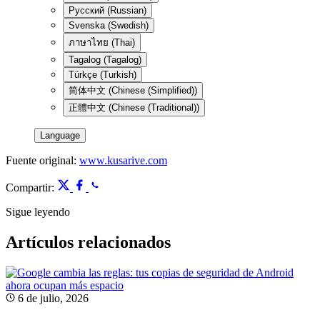
Русский (Russian)
Svenska (Swedish)
ภาษาไทย (Thai)
Tagalog (Tagalog)
Türkçe (Turkish)
简体中文 (Chinese (Simplified))
正體中文 (Chinese (Traditional))
Language
Fuente original:
www.kusarive.com
Compartir:
Sigue leyendo
Artículos relacionados
6 de julio, 2026