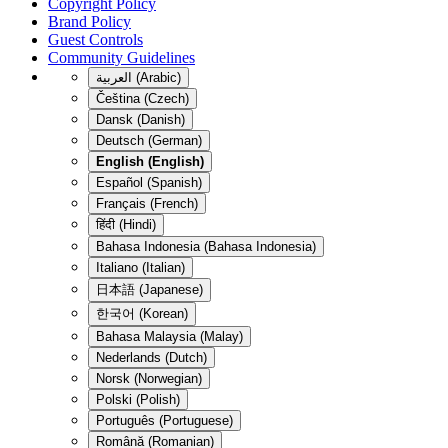
Copyright Policy
Brand Policy
Guest Controls
Community Guidelines
العربية (Arabic)
Čeština (Czech)
Dansk (Danish)
Deutsch (German)
English (English)
Español (Spanish)
Français (French)
हिंदी (Hindi)
Bahasa Indonesia (Bahasa Indonesia)
Italiano (Italian)
日本語 (Japanese)
한국어 (Korean)
Bahasa Malaysia (Malay)
Nederlands (Dutch)
Norsk (Norwegian)
Polski (Polish)
Português (Portuguese)
Română (Romanian)