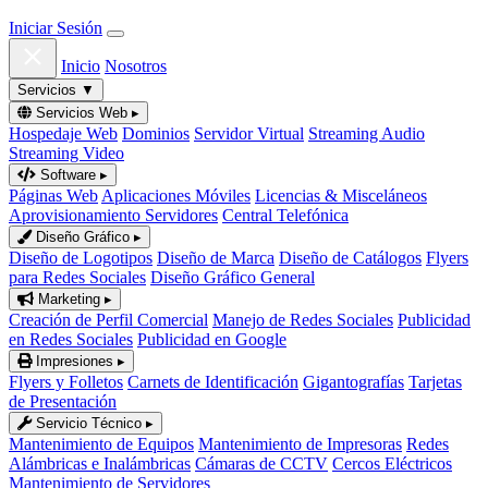
Iniciar Sesión
Inicio
Nosotros
Servicios
▼
Servicios Web
▸
Hospedaje Web
Dominios
Servidor Virtual
Streaming Audio
Streaming Video
Software
▸
Páginas Web
Aplicaciones Móviles
Licencias & Misceláneos
Aprovisionamiento Servidores
Central Telefónica
Diseño Gráfico
▸
Diseño de Logotipos
Diseño de Marca
Diseño de Catálogos
Flyers
para Redes Sociales
Diseño Gráfico General
Marketing
▸
Creación de Perfil Comercial
Manejo de Redes Sociales
Publicidad
en Redes Sociales
Publicidad en Google
Impresiones
▸
Flyers y Folletos
Carnets de Identificación
Gigantografías
Tarjetas
de Presentación
Servicio Técnico
▸
Mantenimiento de Equipos
Mantenimiento de Impresoras
Redes
Alámbricas e Inalámbricas
Cámaras de CCTV
Cercos Eléctricos
Mantenimiento de Servidores