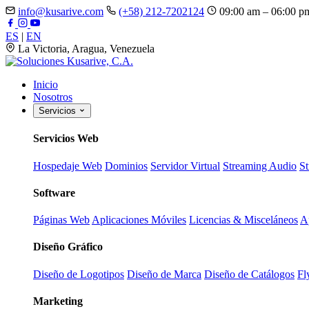
info@kusarive.com
(+58) 212-7202124
09:00 am – 06:00 p
ES
|
EN
La Victoria, Aragua, Venezuela
Inicio
Nosotros
Servicios
Servicios Web
Hospedaje Web
Dominios
Servidor Virtual
Streaming Audio
S
Software
Páginas Web
Aplicaciones Móviles
Licencias & Misceláneos
A
Diseño Gráfico
Diseño de Logotipos
Diseño de Marca
Diseño de Catálogos
Fl
Marketing