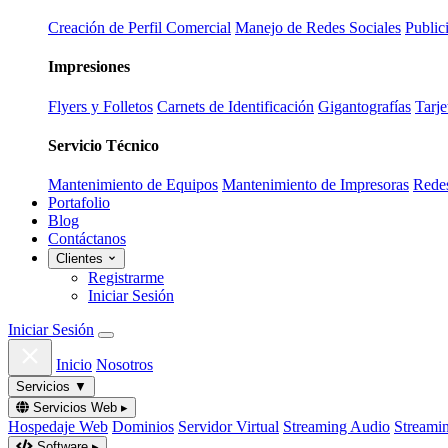
Creación de Perfil Comercial
Manejo de Redes Sociales
Public
Impresiones
Flyers y Folletos
Carnets de Identificación
Gigantografías
Tarje
Servicio Técnico
Mantenimiento de Equipos
Mantenimiento de Impresoras
Redes
Portafolio
Blog
Contáctanos
Clientes
Registrarme
Iniciar Sesión
Iniciar Sesión
Inicio
Nosotros
Servicios
▼
Servicios Web
▸
Hospedaje Web
Dominios
Servidor Virtual
Streaming Audio
Streami
Software
▸