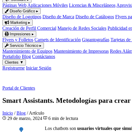
Páginas Web
Aplicaciones Móviles
Licencias & Misceláneos
Aprovis
Diseño Gráfico
▸
Diseño de Logotipos
Diseño de Marca
Diseño de Catálogos
Flyers p
Marketing
▸
Creación de Perfil Comercial
Manejo de Redes Sociales
Publicidad e
Impresiones
▸
Flyers y Folletos
Carnets de Identificación
Gigantografías
Tarjetas de
Servicio Técnico
▸
Mantenimiento de Equipos
Mantenimiento de Impresoras
Redes Alámb
Portafolio
Blog
Contáctanos
Clientes
▼
Registrarme
Iniciar Sesión
ES
|
EN
Portal de Clientes
Smart Assistants. Metodologías para crear 
Inicio
/
Blog
/
Artículo
29 de marzo, 2024
6 min de lectura
Los chatbots son
usuarios virtuales que si