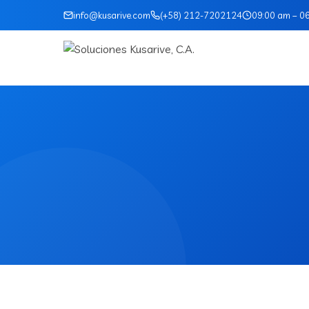
info@kusarive.com
(+58) 212-7202124
09:00 am – 0