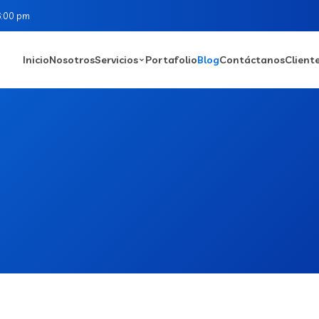
6:00 pm
Inicio
Nosotros
Servicios
Portafolio
Blog
Contáctanos
Client