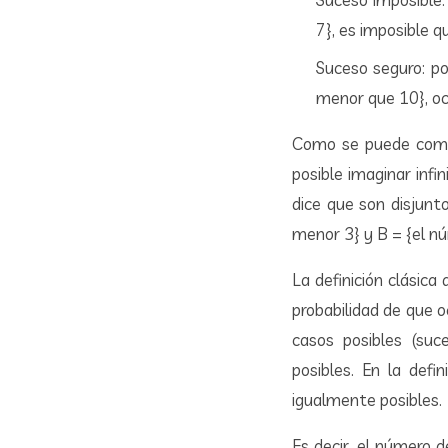
7}, es imposible q
Suceso seguro: po
menor que 10}, oc
Como se puede compr
posible imaginar inf
dice que son disjunt
menor 3} y B = {el n
La definición clásica
probabilidad de que 
casos posibles (su
posibles. En la def
igualmente posibles.
Es decir, el número 