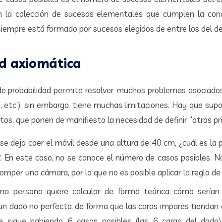
on la colección de sucesos elementales que cumplen la cond
siempre está formado por sucesos elegidos de entre los del d
d axiomática
a de probabilidad permite resolver muchos problemas asociados
a, etc.), sin embargo, tiene muchas limitaciones. Hay que sup
os, que ponen de manifiesto la necesidad de definir “otras pr
se deja caer el móvil desde una altura de 40 cm, ¿cuál es la 
 En este caso, no se conoce el número de casos posibles. 
mper una cámara, por lo que no es posible aplicar la regla de
na persona quiere calcular de forma teórica cómo serían l
 un dado no perfecto, de forma que las caras impares tiendan 
e sigue habiendo 6 casos posibles (las 6 caras del dado