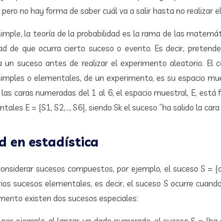
pero no hay forma de saber cuál va a salir hasta no realizar e
imple, la teoría de la probabilidad es la rama de las matemá
idad de que ocurra cierto suceso o evento. Es decir, pretend
a un suceso antes de realizar el experimento aleatorio. El 
 simples o elementales, de un experimento, es su espacio mues
 las caras numeradas del 1 al 6, el espacio muestral, E, está
ales E = {S1, S2,…, S6}, siendo Sk el suceso “ha salido la cara 
d en estadística
nsiderar sucesos compuestos, por ejemplo, el suceso S = {
ios sucesos elementales, es decir, el suceso S ocurre cuando
imento existen dos sucesos especiales:
 por ejemplo, al lanzar un dado numerado, el suceso S = {ha 