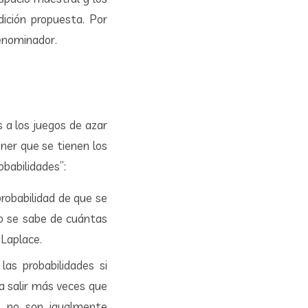
ición propuesta. Por
enominador.
 a los juegos de azar
oner que se tienen los
obabilidades”:
probabilidad de que se
No se sabe de cuántas
 Laplace.
as probabilidades si
a salir más veces que
), no son igualmente