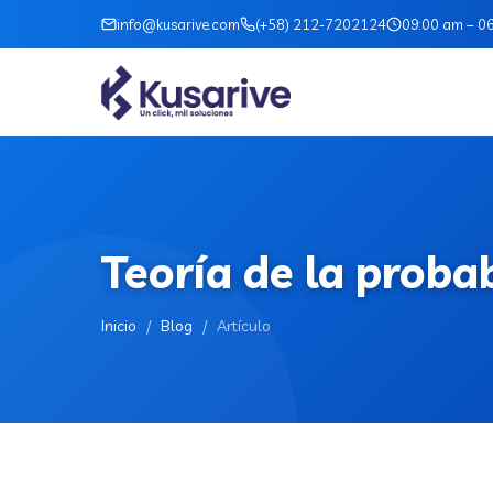
info@kusarive.com
(+58) 212-7202124
09:00 am – 0
Teoría de la proba
Inicio
/
Blog
/
Artículo