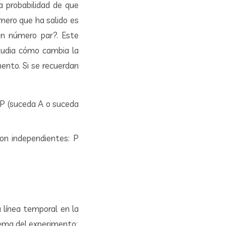
a probabilidad de que
úmero que ha salido es
on número par?. Este
studia cómo cambia la
ento. Si se recuerdan
: P (suceda A o suceda
son independientes: P
 línea temporal en la
quema del experimento: