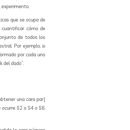
l experimento.
ticas que se ocupa de
e cuantificar cómo de
conjunto de todos los
tral. Por ejemplo, si
 formado por cada uno
k del dado”.
obtener una cara par}
 ocurre S2 o S4 o S6.
salido la cara número