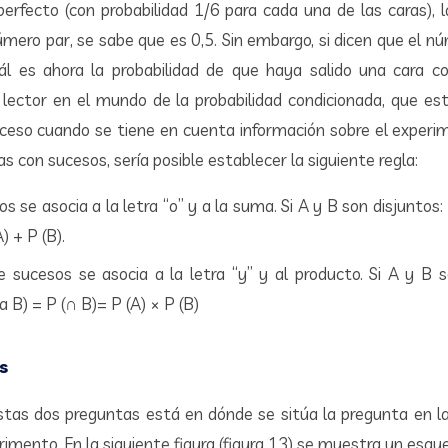
perfecto (con probabilidad 1/6 para cada una de las caras), l
mero par, se sabe que es 0,5. Sin embargo, si dicen que el n
ál es ahora la probabilidad de que haya salido una cara c
 lector en el mundo de la probabilidad condicionada, que e
uceso cuando se tiene en cuenta información sobre el experim
s con sucesos, sería posible establecer la siguiente regla:
s se asocia a la letra “o” y a la suma. Si A y B son disjuntos
) + P (B).
e sucesos se asocia a la letra “y” y al producto. Si A y B 
 B) = P (∩ B)= P (A) × P (B)
s
estas dos preguntas está en dónde se sitúa la pregunta en la
erimento. En la siguiente figura (figura 13) se muestra un es