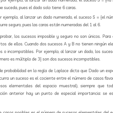
ue suceda, pues el dado solo tiene 6 caras.
r ejemplo, al lanzar un dado numerado, el suceso S = {el nú
urre seguro, pues las caras están numeradas del 1 al 6.
obar, los sucesos imposible y seguro no son únicos. Para
initos de ellos. Cuando dos sucesos A y B no tienen ningún 
os o incompatibles. Por ejemplo, al lanzar un dado, los suce
úmero es múltiplo de 3} son dos sucesos incompatibles.
 de probabilidad en la regla de Laplace dicta que Dado un exp
ocurra un suceso es el cociente entre el número de casos favo
cesos elementales del espacio muestral), siempre que to
inición anterior hay un punto de especial importancia: se 
de casos posibles es el número de sucesos elementales del e