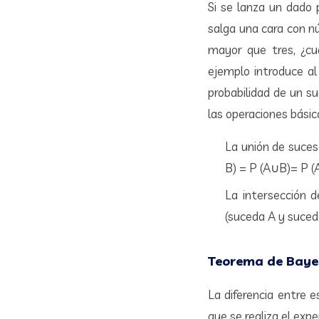
Si se lanza un dado 
salga una cara con nú
mayor que tres, ¿cu
ejemplo introduce al
probabilidad de un s
las operaciones básica
La unión de suceso
B) = P (A∪B)= P (A
La intersección d
(suceda A y suceda
Teorema de Baye
La diferencia entre 
que se realiza el exp