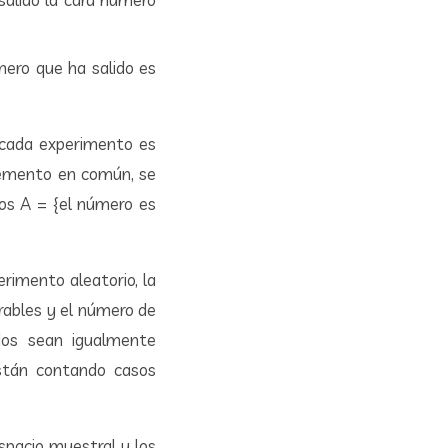
mero que ha salido es
 cada experimento es
elemento en común, se
sos A = {el número es
erimento aleatorio, la
rables y el número de
dos sean igualmente
están contando casos
spacio muestral y los