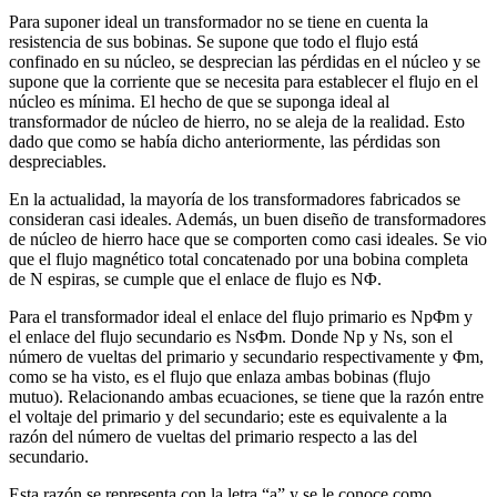
Para suponer ideal un transformador no se tiene en cuenta la
resistencia de sus bobinas. Se supone que todo el flujo está
confinado en su núcleo, se desprecian las pérdidas en el núcleo y se
supone que la corriente que se necesita para establecer el flujo en el
núcleo es mínima. El hecho de que se suponga ideal al
transformador de núcleo de hierro, no se aleja de la realidad. Esto
dado que como se había dicho anteriormente, las pérdidas son
despreciables.
En la actualidad, la mayoría de los transformadores fabricados se
consideran casi ideales. Además, un buen diseño de transformadores
de núcleo de hierro hace que se comporten como casi ideales. Se vio
que el flujo magnético total concatenado por una bobina completa
de N espiras, se cumple que el enlace de flujo es NΦ.
Para el transformador ideal el enlace del flujo primario es NpΦm y
el enlace del flujo secundario es NsΦm. Donde Np y Ns, son el
número de vueltas del primario y secundario respectivamente y Φm,
como se ha visto, es el flujo que enlaza ambas bobinas (flujo
mutuo). Relacionando ambas ecuaciones, se tiene que la razón entre
el voltaje del primario y del secundario; este es equivalente a la
razón del número de vueltas del primario respecto a las del
secundario.
Esta razón se representa con la letra “a” y se le conoce como