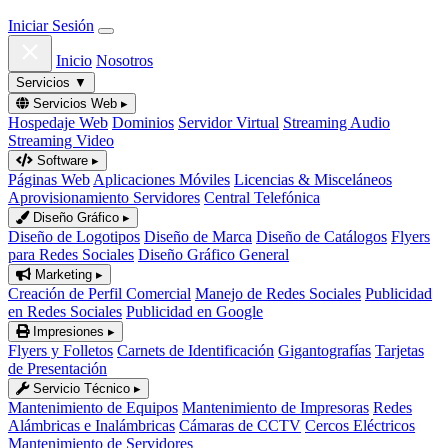
Iniciar Sesión
Inicio
Nosotros
Servicios
▼
Servicios Web
▸
Hospedaje Web
Dominios
Servidor Virtual
Streaming Audio
Streaming Video
Software
▸
Páginas Web
Aplicaciones Móviles
Licencias & Misceláneos
Aprovisionamiento Servidores
Central Telefónica
Diseño Gráfico
▸
Diseño de Logotipos
Diseño de Marca
Diseño de Catálogos
Flyers
para Redes Sociales
Diseño Gráfico General
Marketing
▸
Creación de Perfil Comercial
Manejo de Redes Sociales
Publicidad
en Redes Sociales
Publicidad en Google
Impresiones
▸
Flyers y Folletos
Carnets de Identificación
Gigantografías
Tarjetas
de Presentación
Servicio Técnico
▸
Mantenimiento de Equipos
Mantenimiento de Impresoras
Redes
Alámbricas e Inalámbricas
Cámaras de CCTV
Cercos Eléctricos
Mantenimiento de Servidores