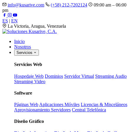
info@kusarive.com
(+58) 212-7202124
09:00 am – 06:00
pm
ES
|
EN
La Victoria, Aragua, Venezuela
Inicio
Nosotros
Servicios
Servicios Web
Hospedaje Web
Dominios
Servidor Virtual
Streaming Audio
Streaming Video
Software
Páginas Web
Aplicaciones Móviles
Licencias & Misceláneos
Aprovisionamiento Servidores
Central Telefónica
Diseño Gráfico