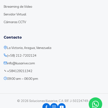
Streaming de Video
Servidor Virtual
Cámaras CCTV
Contacto
La Victoria, Aragua, Venezuela
(+58) 212-7202124
info@kusarive.com
+584129211342
09:00 am – 06:00 pm
© 2026 Soluciones Kusarive, C.A. RIF: J-50224749-1