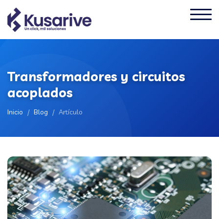
Transformadores y circuitos
acoplados
Inicio
/
Blog
/
Artículo