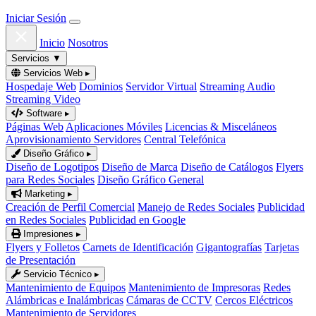
Iniciar Sesión
Inicio
Nosotros
Servicios
▼
Servicios Web
▸
Hospedaje Web
Dominios
Servidor Virtual
Streaming Audio
Streaming Video
Software
▸
Páginas Web
Aplicaciones Móviles
Licencias & Misceláneos
Aprovisionamiento Servidores
Central Telefónica
Diseño Gráfico
▸
Diseño de Logotipos
Diseño de Marca
Diseño de Catálogos
Flyers
para Redes Sociales
Diseño Gráfico General
Marketing
▸
Creación de Perfil Comercial
Manejo de Redes Sociales
Publicidad
en Redes Sociales
Publicidad en Google
Impresiones
▸
Flyers y Folletos
Carnets de Identificación
Gigantografías
Tarjetas
de Presentación
Servicio Técnico
▸
Mantenimiento de Equipos
Mantenimiento de Impresoras
Redes
Alámbricas e Inalámbricas
Cámaras de CCTV
Cercos Eléctricos
Mantenimiento de Servidores