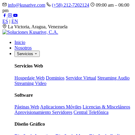
info@kusarive.com
(+58) 212-7202124
09:00 am – 06:00
pm
ES
|
EN
La Victoria, Aragua, Venezuela
Inicio
Nosotros
Servicios
Servicios Web
Hospedaje Web
Dominios
Servidor Virtual
Streaming Audio
Streaming Video
Software
Páginas Web
Aplicaciones Móviles
Licencias & Misceláneos
Aprovisionamiento Servidores
Central Telefónica
Diseño Gráfico