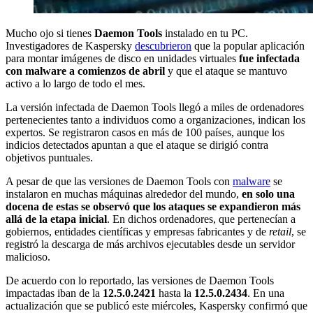
Mucho ojo si tienes
Daemon Tools
instalado en tu PC.
Investigadores de Kaspersky
descubrieron
que la popular aplicación
para montar imágenes de disco en unidades virtuales
fue infectada
con malware a comienzos de abril
y que el ataque se mantuvo
activo a lo largo de todo el mes.
La versión infectada de Daemon Tools llegó a miles de ordenadores
pertenecientes tanto a individuos como a organizaciones, indican los
expertos. Se registraron casos en más de 100 países, aunque los
indicios detectados apuntan a que el ataque se dirigió contra
objetivos puntuales.
A pesar de que las versiones de Daemon Tools con
malware
se
instalaron en muchas máquinas alrededor del mundo,
en solo una
docena de estas se observó que los ataques se expandieron más
allá de la etapa inicial
. En dichos ordenadores, que pertenecían a
gobiernos, entidades científicas y empresas fabricantes y de
retail
, se
registró la descarga de más archivos ejecutables desde un servidor
malicioso.
De acuerdo con lo reportado, las versiones de Daemon Tools
impactadas iban de la
12.5.0.2421
hasta la
12.5.0.2434
. En una
actualización que se publicó este miércoles, Kaspersky confirmó que