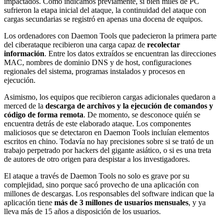
impactados. Como indicamos previamente, si bien miles de PC
sufrieron la etapa inicial del ataque, la continuidad del ataque con
cargas secundarias se registró en apenas una docena de equipos.
Los ordenadores con Daemon Tools que padecieron la primera parte
del ciberataque recibieron una carga capaz de
recolectar
información
. Entre los datos extraídos se encuentran las direcciones
MAC, nombres de dominio DNS y de host, configuraciones
regionales del sistema, programas instalados y procesos en
ejecución.
Asimismo, los equipos que recibieron cargas adicionales quedaron a
merced de la
descarga de archivos y la ejecución de comandos y
código de forma remota
. De momento, se desconoce quién se
encuentra detrás de este elaborado ataque. Los componentes
maliciosos que se detectaron en Daemon Tools incluían elementos
escritos en chino. Todavía no hay precisiones sobre si se trató de un
trabajo perpetrado por hackers del gigante asiático, o si es una treta
de autores de otro origen para despistar a los investigadores.
El ataque a través de Daemon Tools no solo es grave por su
complejidad, sino porque sacó provecho de una aplicación con
millones de descargas. Los responsables del software indican que la
aplicación tiene
más de 3 millones de usuarios mensuales
, y ya
lleva más de 15 años a disposición de los usuarios.